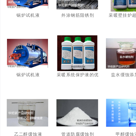
锅炉试机液
外涂钢筋阻锈剂
采暖壁挂炉
锅炉试机液
采暖系统保护液的优
盐水缓蚀添
点
乙二醇缓蚀液
管道防腐缓蚀剂
甲醇缓蚀