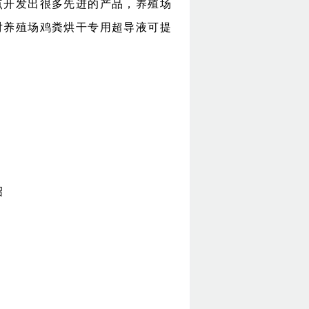
点开发出很多先进的产品，养殖场
对养殖场鸡粪烘干专用超导液可提
绍