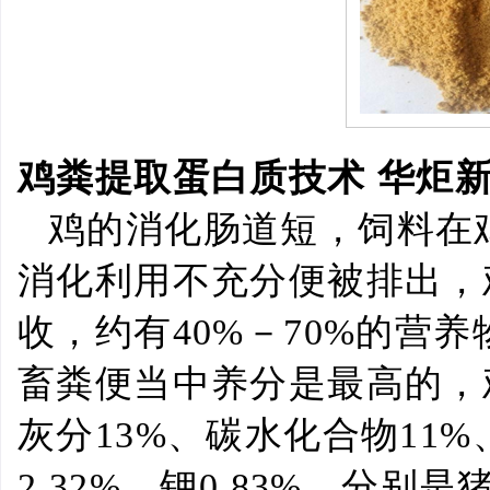
鸡粪提取蛋白质技术
华炬
鸡的消化肠道短，饲料在
消化利用不充分便被排出，
收，约有
40%
－
70%
的营养
畜粪便当中养分是最高的，
灰分
13%
、碳水化合物
11%
2.32%
、钾
0.83%
，分别是